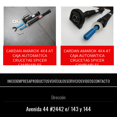
CARDAN AMAROK 4X4 AT
CARDAN AMAROK 4X4 AT
CAJA AUTOMATICA
CAJA AUTOMATICA
CRUCETAS SPICER
CRUCETAS SPICER
CAMBIABLES
CAMBIABLES
INICIO
EMPRESA
PRODUCTOS
VEHÍCULOS
SERVICIOS
VIDEOS
CONTACTO
Dirección
Avenida 44 #2442 e/ 143 y 144