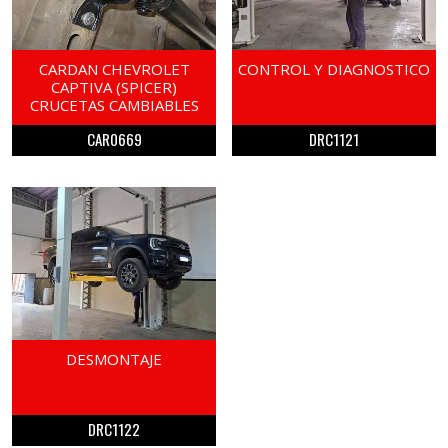
CARDAN CHEVROLET
CONTROL Y DIAGNOSTICO
CAPTIVA (SPICER)
CRUCETAS CAMBIABLES
CAR0669
DRC1121
DESMONTAJE
DRC1122