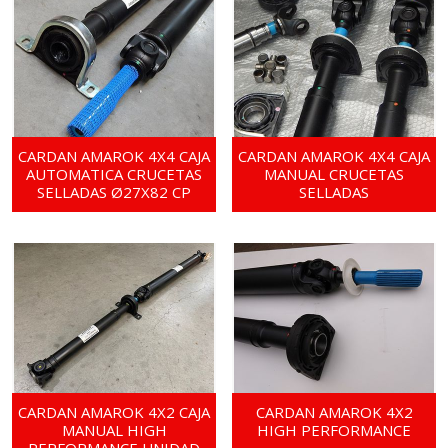
CARDAN AMAROK 4X4 CAJA
CARDAN AMAROK 4X4 CAJA
AUTOMATICA CRUCETAS
MANUAL CRUCETAS
SELLADAS Ø27X82 CP
SELLADAS
CARDAN AMAROK 4X2 CAJA
CARDAN AMAROK 4X2
MANUAL HIGH
HIGH PERFORMANCE
PERFORMANCE UNIDAD