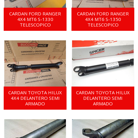
CARDAN FORD RANGER
CARDAN FORD RANGER
4X4 MT6 S-1330
4X4 MT6 S-1350
TELESCOPICO
TELESCOPICO
CARDAN TOYOTA HILUX
CARDAN TOYOTA HILUX
4X4 DELANTERO SEMI
DELANTERO SEMI
ARMADO
ARMADO