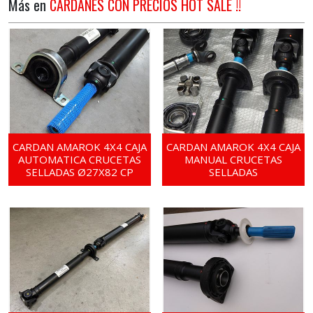
Más en
CARDANES CON PRECIOS HOT SALE !!
CARDAN AMAROK 4X4 CAJA
CARDAN AMAROK 4X4 CAJA
AUTOMATICA CRUCETAS
MANUAL CRUCETAS
SELLADAS Ø27X82 CP
SELLADAS