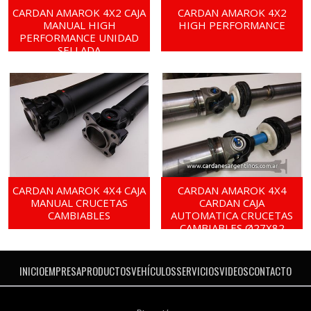
CARDAN AMAROK 4X2 CAJA
CARDAN AMAROK 4X2
MANUAL HIGH
HIGH PERFORMANCE
PERFORMANCE UNIDAD
SELLADA
CARDAN AMAROK 4X4 CAJA
CARDAN AMAROK 4X4
MANUAL CRUCETAS
CARDAN CAJA
CAMBIABLES
AUTOMATICA CRUCETAS
CAMBIABLES Ø27X82
INICIO
EMPRESA
PRODUCTOS
VEHÍCULOS
SERVICIOS
VIDEOS
CONTACTO