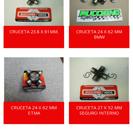
CRUCETA 23.8 X 61MM.
CRUCETA 24 X 62 MM
BMW
CRUCETA 24 X 62 MM
CRUCETA 27 X 52 MM
ETMA
SEGURO INTERNO