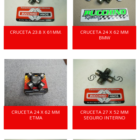
CRUCETA 23.8 X 61MM.
CRUCETA 24 X 62 MM
BMW
CRUCETA 24 X 62 MM
CRUCETA 27 X 52 MM
ETMA
SEGURO INTERNO