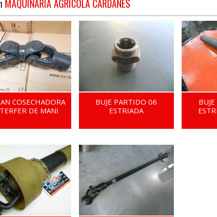
en
MAQUINARIA AGRICOLA CARDANES
DAN COSECHADORA
BUJE PARTIDO 06
BUJE
TERFER DE MANI
ESTRIADA
ESTR