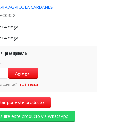
RIA AGRICOLA CARDANES
MAC0352
514 ciega
514 ciega
al presupuesto
d
és cuenta?
Iniciá sesión
tar por este producto
sulte este producto vía WhatsApp