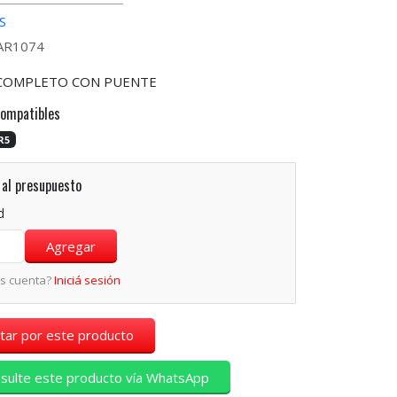
S
CAR1074
COMPLETO CON PUENTE
compatibles
R5
al presupuesto
d
és cuenta?
Iniciá sesión
tar por este producto
sulte este producto vía WhatsApp