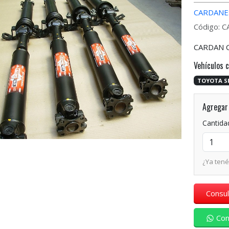
CARDANE
Código: 
CARDAN 
Vehículos 
TOYOTA S
Agregar 
Cantida
¿Ya ten
Consul
Con