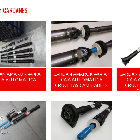
en
CARDANES
AN AMAROK 4X4 AT
CARDAN AMAROK 4X4 AT
CARDAN 
AJA AUTOMATICA
CAJA AUTOMATICA
CAJA
CRUCETAS CAMBIABLES
CRUCE
S