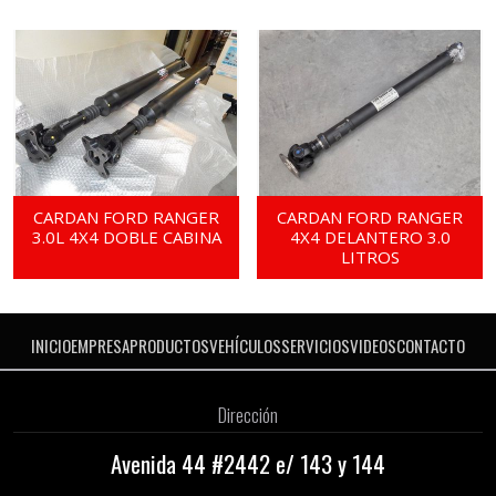
CARDAN FORD RANGER
CARDAN FORD RANGER
3.0L 4X4 DOBLE CABINA
4X4 DELANTERO 3.0
LITROS
INICIO
EMPRESA
PRODUCTOS
VEHÍCULOS
SERVICIOS
VIDEOS
CONTACTO
Dirección
Avenida 44 #2442 e/ 143 y 144