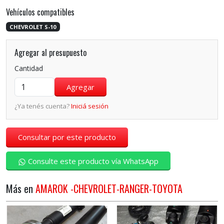
Vehículos compatibles
CHEVROLET S-10
Agregar al presupuesto
Cantidad
¿Ya tenés cuenta?
Iniciá sesión
Consultar por este producto
Consulte este producto vía WhatsApp
Más en
AMAROK -CHEVROLET-RANGER-TOYOTA