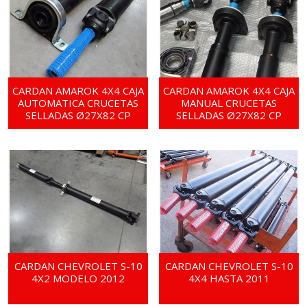
CARDAN AMAROK 4X4 CAJA
CARDAN AMAROK 4X4 CAJA
AUTOMATICA CRUCETAS
MANUAL CRUCETAS
SELLADAS Ø27X82 CP
SELLADAS Ø27X82 CP
CARDAN CHEVROLET S-10
CARDAN CHEVROLET S-10
4X2 MODELO 2012
4X4 HASTA 2011